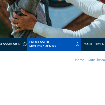
PROCESSI DI
SESS&DESIGN
MANTENIMEN
MIGLIORAMENTO
Home
-
Consulenza