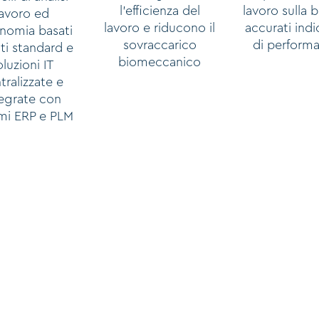
l’efficienza del
lavoro sulla b
lavoro ed
lavoro e riducono il
accurati indi
nomia basati
sovraccarico
di perform
ti standard e
biomeccanico
oluzioni IT
tralizzate e
tegrate con
emi ERP e PLM