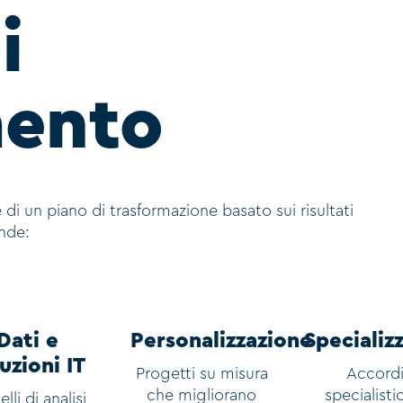
i
mento
 di un piano di trasformazione basato sui risultati
nde:
Dati e
Personalizzazione
Specializ
uzioni IT
Progetti su misura
Accord
che migliorano
specialistic
lli di analisi