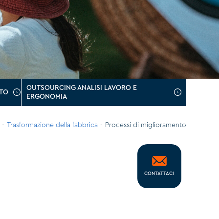
OUTSOURCING ANALISI LAVORO E
TO
ERGONOMIA
-
Trasformazione della fabbrica
-
Processi di miglioramento
CONTATTACI