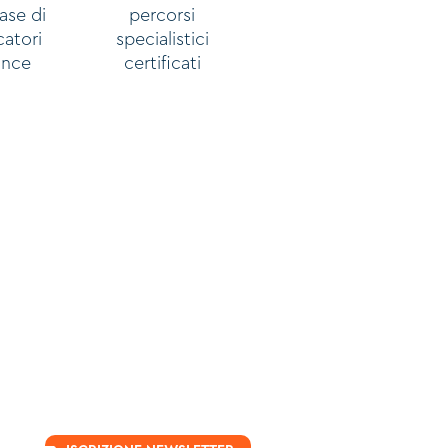
ase di
percorsi
catori
specialistici
ance
certificati